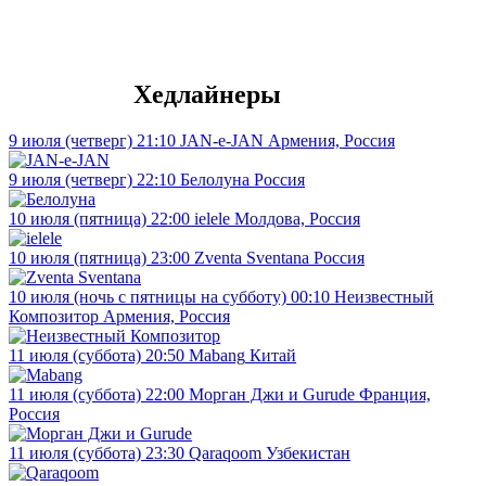
Хедлайнеры
9 июля (четверг) 21:10
JAN-e-JAN
Армения, Россия
9 июля (четверг) 22:10
Белолуна
Россия
10 июля (пятница) 22:00
ielele
Молдова, Россия
10 июля (пятница) 23:00
Zventa Sventana
Россия
10 июля (ночь с пятницы на субботу) 00:10
Неизвестный
Композитор
Армения, Россия
11 июля (суббота) 20:50
Mabang
Китай
11 июля (суббота) 22:00
Морган Джи и Gurude
Франция,
Россия
11 июля (суббота) 23:30
Qaraqoom
Узбекистан