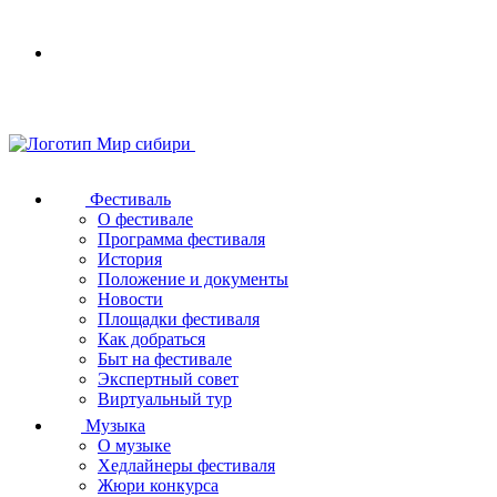
Your
browser
does
not
support
SVG
Фестиваль
О фестивале
Программа фестиваля
История
Положение и документы
Новости
Площадки фестиваля
Как добраться
Быт на фестивале
Экспертный совет
Виртуальный тур
Музыка
О музыке
Хедлайнеры фестиваля
Жюри конкурса