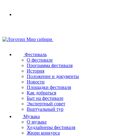
Your
browser
does
not
support
SVG
Фестиваль
О фестивале
Программа фестиваля
История
Положение и документы
Новости
Площадки фестиваля
Как добраться
Быт на фестивале
Экспертный совет
Виртуальный тур
Музыка
О музыке
Хедлайнеры фестиваля
Жюри конкурса